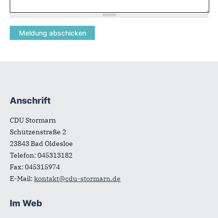
Anschrift
Fußbereich
CDU Stormarn
Schützenstraße 2
23843
Bad Oldesloe
Telefon:
045313182
Fax:
045315974
E-Mail:
kontakt@cdu-stormarn.de
Im Web