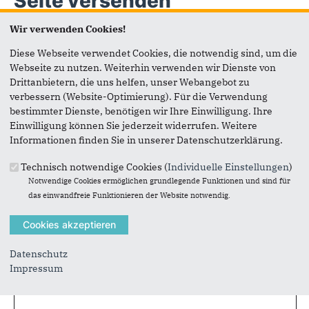
Seite versenden
Wir verwenden Cookies!
Vielen Dank, dass Sie die Inhalte unserer Homepage
Diese Webseite verwendet Cookies, die notwendig sind, um die
weiterempfehlen.
Webseite zu nutzen. Weiterhin verwenden wir Dienste von
Anmerkung: Ihre E-Mail-Adresse wird benötigt um die
Drittanbietern, die uns helfen, unser Webangebot zu
Personen, denen Sie die Seite weiterempfehlen, zu
verbessern (Website-Optimierung). Für die Verwendung
informieren, von wem die Empfehlung kommt, und dass es
bestimmter Dienste, benötigen wir Ihre Einwilligung. Ihre
kein Spam ist.
Einwilligung können Sie jederzeit widerrufen. Weitere
Informationen finden Sie in unserer Datenschutzerklärung.
Das mit * gekennzeichnete Feld ist ein Pflichtfeld.
Technisch notwendige Cookies (
Individuelle Einstellungen
)
Eigene E-Mail-Adresse
*
Notwendige Cookies ermöglichen grundlegende Funktionen und sind für
das einwandfreie Funktionieren der Website notwendig.
Eigener Name
*
Datenschutz
Impressum
Senden an
*