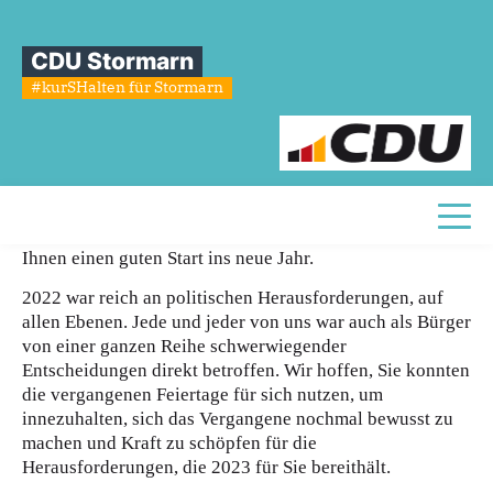
Sie sind hier
»
Neujahrsgruß der Kreisvorsitzenden Marion Schiefer
CDU Stormarn
Neujahrsgruß
der
Kreisvorsitzenden
#kurSHalten für Stormarn
Marion
Schiefer
03.01.2023
Liebe Stormarnerinnen und Stormarner,
Toggl
im Namen des Kreisverbandes unserer CDU wünsche ich
Ihnen einen guten Start ins neue Jahr.
2022 war reich an politischen Herausforderungen, auf
allen Ebenen. Jede und jeder von uns war auch als Bürger
von einer ganzen Reihe schwerwiegender
Entscheidungen direkt betroffen. Wir hoffen, Sie konnten
die vergangenen Feiertage für sich nutzen, um
innezuhalten, sich das Vergangene nochmal bewusst zu
machen und Kraft zu schöpfen für die
Herausforderungen, die 2023 für Sie bereithält.