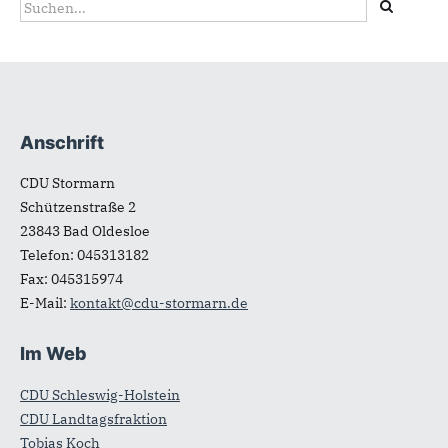
Suchformular
Suche
Anschrift
Fußbereich
CDU Stormarn
Schützenstraße 2
23843
Bad Oldesloe
Telefon:
045313182
Fax:
045315974
E-Mail:
kontakt@cdu-stormarn.de
Im Web
CDU Schleswig-Holstein
CDU Landtagsfraktion
Tobias Koch