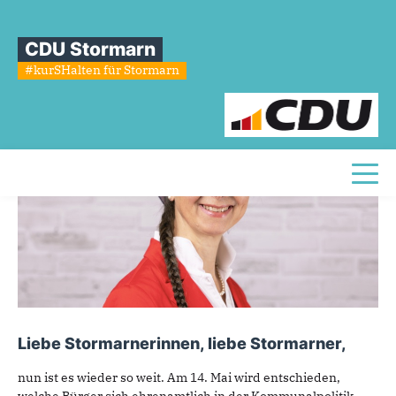
Sie sind hier
»
WK 12 - Janne Bollingberg
CDU Stormarn
WK
12
-
Janne
Bollingberg
#kurSHalten für Stormarn
Toggl
Liebe Stormarnerinnen, liebe Stormarner,
nun ist es wieder so weit. Am 14. Mai wird entschieden,