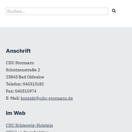
Suchformular
Suche
Anschrift
Fußbereich
CDU Stormarn
Schützenstraße 2
23843
Bad Oldesloe
Telefon:
045313182
Fax:
045315974
E-Mail:
kontakt@cdu-stormarn.de
Im Web
CDU Schleswig-Holstein