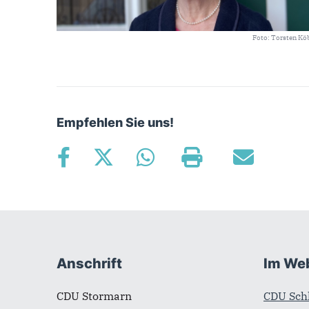
Foto: Torsten Kö
Empfehlen Sie uns!
Fußbereich
Anschrift
Im We
CDU Stormarn
CDU Sch