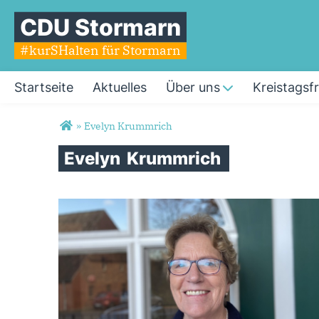
CDU Stormarn
#kurSHalten für Stormarn
Startseite
Aktuelles
Über uns
Kreistagsf
Sie sind hier
»
Evelyn Krummrich
Evelyn
Krummrich