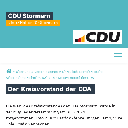
CDU Stormarn
#kurSHalten für Stormarn
Toggl
Sie sind hier
»
Über uns
»
Vereinigungen
»
Christlich-Demokratische
Arbeitnehmerschaft (CDA)
»
Der Kreisvorstand der CDA
Der
Kreisvorstand
der
CDA
Die Wahl des Kreisvorstandes der CDA Stormarn wurde in
der Mitgliederversammlung am 30.5.2024
vorgenommen. Foto v.l.n.r: Patrick Ziebke, Jürgen Lamp, Silke
Thiel, Maik Neubacher